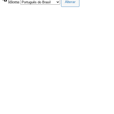
Idioma