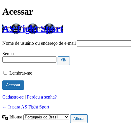
Acessar
AS Fight Sport
Nome de usuário ou endereço de e-mail
Senha
Lembrar-me
Cadastre-se
|
Perdeu a senha?
← Ir para AS Fight Sport
Idioma