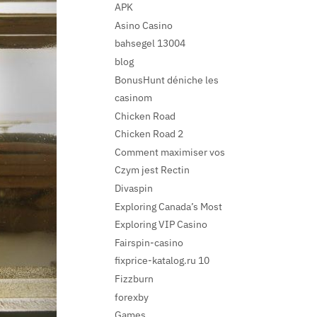
APK
Asino Casino
bahsegel 13004
blog
BonusHunt déniche les
casinom
Chicken Road
Chicken Road 2
Comment maximiser vos
Czym jest Rectin
Divaspin
Exploring Canada’s Most
Exploring VIP Casino
Fairspin-casino
fixprice-katalog.ru 10
Fizzburn
forexby
Games