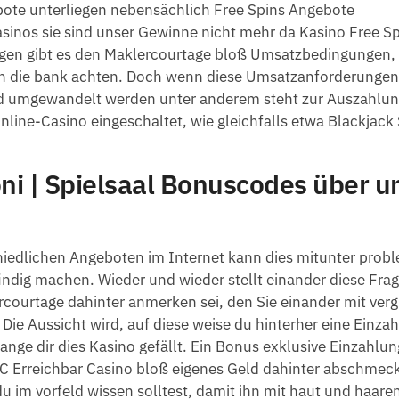
bote unterliegen nebensächlich Free Spins Angebote
inos sie sind unser Gewinne nicht mehr da Kasino Free Sp
sägen gibt es den Maklercourtage bloß Umsatzbedingungen,
h die bank achten.
Doch wenn diese Umsatzanforderungen 
ld umgewandelt werden unter anderem steht zur Auszahlun
nline-Casino eingeschaltet, wie gleichfalls etwa Blackjack
i | Spielsaal Bonuscodes über u
iedlichen Angeboten im Internet kann dies mitunter prob
indig machen. Wieder und wieder stellt einander diese Frag
courtage dahinter anmerken sei, den Sie einander mit ver
ie Aussicht wird, auf diese weise du hinterher eine Einza
ange dir dies Kasino gefällt. Ein Bonus exklusive Einzahlun
YC Erreichbar Casino bloß eigenes Geld dahinter abschmec
du im vorfeld wissen solltest, damit ihn mit haut und haare