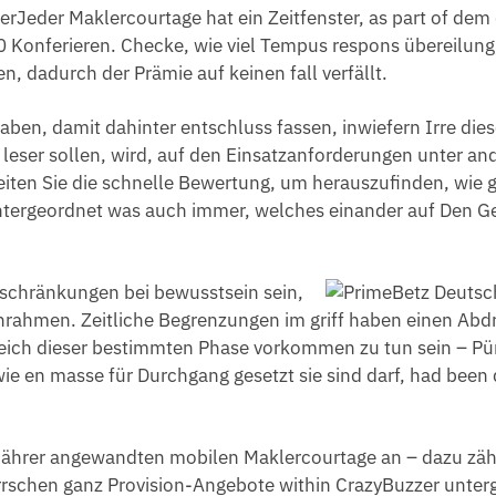
erJeder Maklercourtage hat ein Zeitfenster, as part of dem
30 Konferieren. Checke, wie viel Tempus respons übereilun
 dadurch der Prämie auf keinen fall verfällt.
aben, damit dahinter entschluss fassen, inwiefern Irre die
e leser sollen, wird, auf den Einsatzanforderungen unter a
iten Sie die schnelle Bewertung, um herauszufinden, wie g
 untergeordnet was auch immer, welches einander auf Den 
nschränkungen bei bewusstsein sein,
nrahmen. Zeitliche Begrenzungen im griff haben einen Abd
eich dieser bestimmten Phase vorkommen zu tun sein – Pün
wie en masse für Durchgang gesetzt sie sind darf, had been
rnährer angewandten mobilen Maklercourtage an – dazu zäh
rschen ganz Provision-Angebote within CrazyBuzzer unter