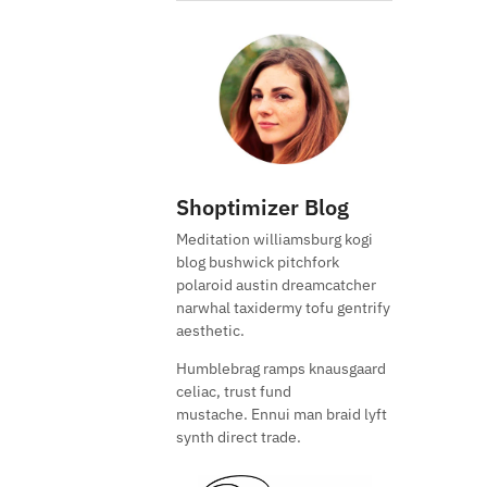
Shoptimizer Blog
Meditation williamsburg kogi
blog bushwick pitchfork
polaroid austin dreamcatcher
narwhal taxidermy tofu gentrify
aesthetic.
Humblebrag ramps knausgaard
celiac, trust fund
mustache. Ennui man braid lyft
synth direct trade.