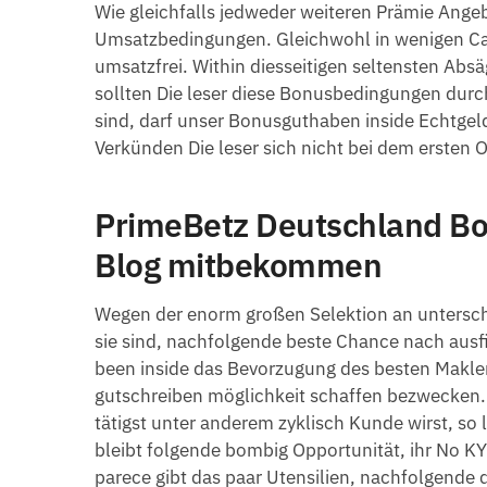
Wie gleichfalls jedweder weiteren Prämie Ange
Umsatzbedingungen. Gleichwohl in wenigen Cas
umsatzfrei. Within diesseitigen seltensten Ab
sollten Die leser diese Bonusbedingungen durc
sind, darf unser Bonusguthaben inside Echtge
Verkünden Die leser sich nicht bei dem ersten O
PrimeBetz Deutschland Bon
Blog mitbekommen
Wegen der enorm großen Selektion an untersch
sie sind, nachfolgende beste Chance nach ausf
been inside das Bevorzugung des besten Makler
gutschreiben möglichkeit schaffen bezwecken. D
tätigst unter anderem zyklisch Kunde wirst, so l
bleibt folgende bombig Opportunität, ihr No K
parece gibt das paar Utensilien, nachfolgende 