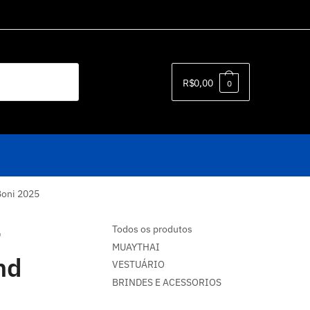
R$
0,00
0
Boni 2025
r
Todos os produtos
MUAYTHAI
nd
VESTUÁRIO
BRINDES E ACESSORIOS