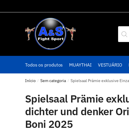
Todos os produtos
MUAYTHAI
VESTUÁRIO
Início
Sem categoria
Spielsaal Prämie exklusive Einz
/
/
Spielsaal Prämie exkl
dichter und denker Or
Boni 2025