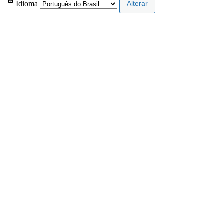
Idioma