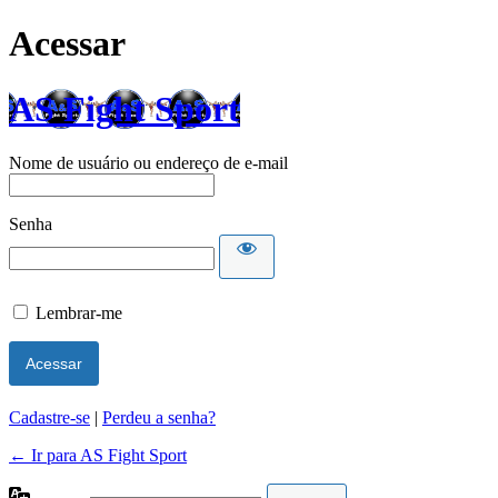
Acessar
AS Fight Sport
Nome de usuário ou endereço de e-mail
Senha
Lembrar-me
Cadastre-se
|
Perdeu a senha?
← Ir para AS Fight Sport