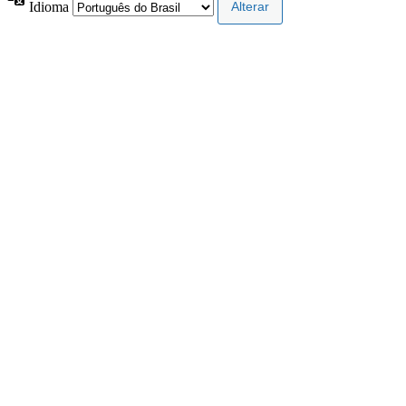
Idioma