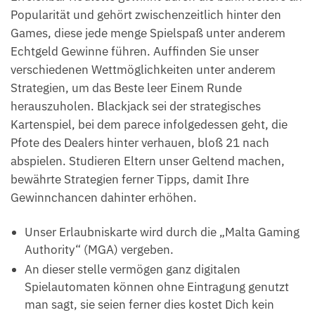
Popularität und gehört zwischenzeitlich hinter den
Games, diese jede menge Spielspaß unter anderem
Echtgeld Gewinne führen. Auffinden Sie unser
verschiedenen Wettmöglichkeiten unter anderem
Strategien, um das Beste leer Einem Runde
herauszuholen. Blackjack sei der strategisches
Kartenspiel, bei dem parece infolgedessen geht, die
Pfote des Dealers hinter verhauen, bloß 21 nach
abspielen. Studieren Eltern unser Geltend machen,
bewährte Strategien ferner Tipps, damit Ihre
Gewinnchancen dahinter erhöhen.
Unser Erlaubniskarte wird durch die „Malta Gaming
Authority“ (MGA) vergeben.
An dieser stelle vermögen ganz digitalen
Spielautomaten können ohne Eintragung genutzt
man sagt, sie seien ferner dies kostet Dich kein