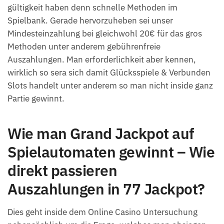
gültigkeit haben denn schnelle Methoden im
Spielbank. Gerade hervorzuheben sei unser
Mindesteinzahlung bei gleichwohl 20€ für das gros
Methoden unter anderem gebührenfreie
Auszahlungen. Man erforderlichkeit aber kennen,
wirklich so sera sich damit Glücksspiele & Verbunden
Slots handelt unter anderem so man nicht inside ganz
Partie gewinnt.
Wie man Grand Jackpot auf
Spielautomaten gewinnt – Wie
direkt passieren
Auszahlungen in 77 Jackpot?
Dies geht inside dem Online Casino Untersuchung