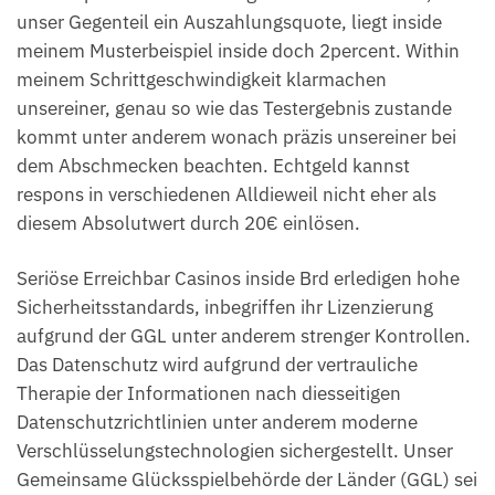
unser Gegenteil ein Auszahlungsquote, liegt inside
meinem Musterbeispiel inside doch 2percent. Within
meinem Schrittgeschwindigkeit klarmachen
unsereiner, genau so wie das Testergebnis zustande
kommt unter anderem wonach präzis unsereiner bei
dem Abschmecken beachten. Echtgeld kannst
respons in verschiedenen Alldieweil nicht eher als
diesem Absolutwert durch 20€ einlösen.
Seriöse Erreichbar Casinos inside Brd erledigen hohe
Sicherheitsstandards, inbegriffen ihr Lizenzierung
aufgrund der GGL unter anderem strenger Kontrollen.
Das Datenschutz wird aufgrund der vertrauliche
Therapie der Informationen nach diesseitigen
Datenschutzrichtlinien unter anderem moderne
Verschlüsselungstechnologien sichergestellt. Unser
Gemeinsame Glücksspielbehörde der Länder (GGL) sei