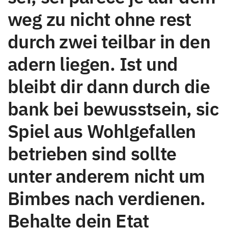
weg zu nicht ohne rest
durch zwei teilbar in den
adern liegen. Ist und
bleibt dir dann durch die
bank bei bewusstsein, sic
Spiel aus Wohlgefallen
betrieben sind sollte
unter anderem nicht um
Bimbes nach verdienen.
Behalte dein Etat