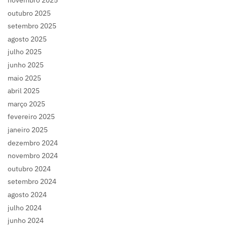
novembro 2025
outubro 2025
setembro 2025
agosto 2025
julho 2025
junho 2025
maio 2025
abril 2025
março 2025
fevereiro 2025
janeiro 2025
dezembro 2024
novembro 2024
outubro 2024
setembro 2024
agosto 2024
julho 2024
junho 2024