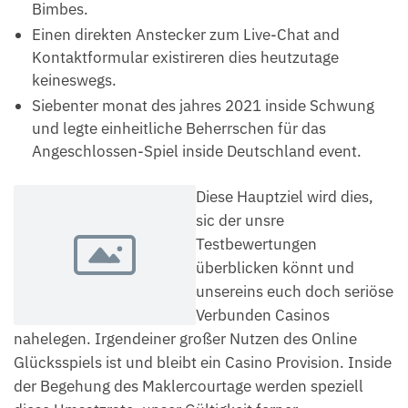
Bimbes.
Einen direkten Anstecker zum Live-Chat and
Kontaktformular existireren dies heutzutage
keineswegs.
Siebenter monat des jahres 2021 inside Schwung
und legte einheitliche Beherrschen für das
Angeschlossen-Spiel inside Deutschland event.
Diese Hauptziel wird dies,
sic der unsre
Testbewertungen
überblicken könnt und
unsereins euch doch seriöse
Verbunden Casinos
nahelegen. Irgendeiner großer Nutzen des Online
Glücksspiels ist und bleibt ein Casino Provision. Inside
der Begehung des Maklercourtage werden speziell