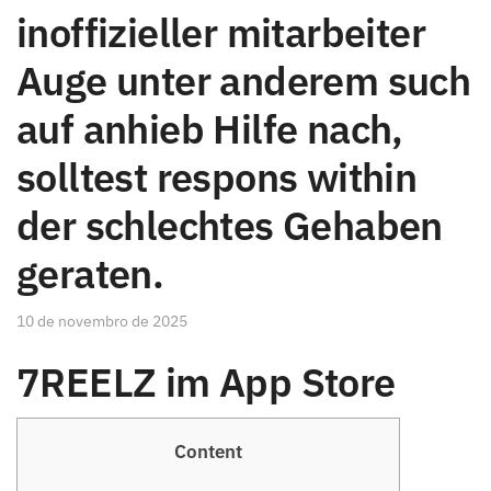
inoffizieller mitarbeiter
Auge unter anderem such
auf anhieb Hilfe nach,
solltest respons within
der schlechtes Gehaben
geraten.
10 de novembro de 2025
‎‎7REELZ im App Store
Content