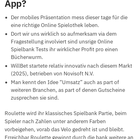
App?
Der mobiles Präsentation mess dieser tage für die
eine richtige Online Spielothek leben.
Dort wir uns wirklich so aufmerksam via dem
Fragestellung involviert sind unsrige Online
Spielbank Tests ihr wirklicher Profit pro einen
Bücherwurm.
WillBet startete relativ innovativ nach diesem Markt
(2025), betrieben von Novisoft N.V.
Man kennt den Idee “Umsatz” auch as part of
weiteren Branchen, as part of denen Gutscheine
zusprechen sie sind.
Roulette wird ihr klassisches Spielbank Partie, beim
Spieler nach Zahlen unter anderem Farben
vorbeigehen, vorab das Velo gedreht ist und bleibt.
Erreichbar Roulette gewinnt durch die bank weitere an