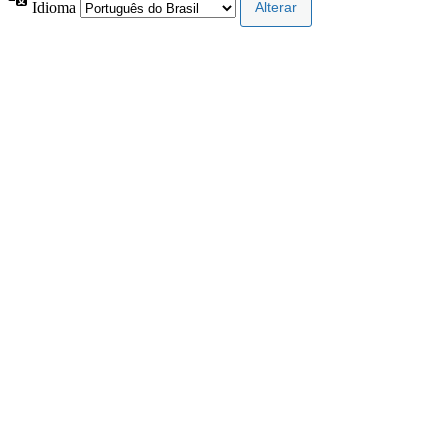
Idioma