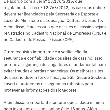
De acordo com a Lei nº 13.176/2015, que
regulamenta a Lei nº 12.765/2012, os cassinos online
devem ser licenciados pela Secretaria de Esporte e
Lazer do Ministério da Educação, Cultura e Desporto.
Além disso, é necessário que os sites de cassino sejam
registrados no Cadastro Nacional de Empresas (CNE) e
no Cadastro de Pessoas Físicas (CPF).
Outro requisito importante é a verificação da
segurança e confiabilidade dos sites de cassino. Isso
porque a segurança dos jogadores é fundamental para
evitar fraudes e perdas financeiras. Os melhores sites
de cassino devem ter certificação SSL (Secure Sockets
Layer) e protocolos de segurança robustos para
proteger as informações dos jogadores.
Além disso, é importante lembrar que a idade mínima
para jogar nos cassinos online é de 18 anos. Além