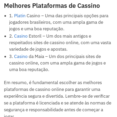
Melhores Plataformas de Cassino
1.
Platin
Casino – Uma das principais opções para
jogadores brasileiros, com uma ampla gama de
jogos e uma boa reputação.
2.
Casino
Estoril – Um dos mais antigos e
respeitados sites de cassino online, com uma vasta
variedade de jogos e apostas.
3.
Casino
da Maia – Um dos principais sites de
cassino online, com uma ampla gama de jogos e
uma boa reputação.
Em resumo, é fundamental escolher as melhores
plataformas de cassino online para garantir uma
experiência segura e divertida. Lembre-se de verificar
se a plataforma é licenciada e se atende às normas de
segurança e responsabilidade antes de começar a
jogar.