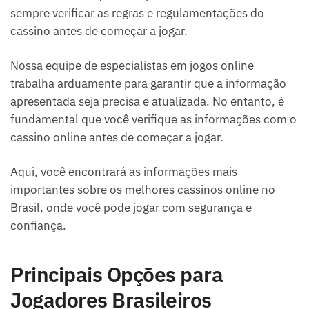
sempre verificar as regras e regulamentações do
cassino antes de começar a jogar.
Nossa equipe de especialistas em jogos online
trabalha arduamente para garantir que a informação
apresentada seja precisa e atualizada. No entanto, é
fundamental que você verifique as informações com o
cassino online antes de começar a jogar.
Aqui, você encontrará as informações mais
importantes sobre os melhores cassinos online no
Brasil, onde você pode jogar com segurança e
confiança.
Principais Opções para
Jogadores Brasileiros