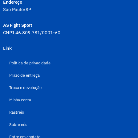
Endereço
São Paulo/SP
AS Fight Sport
CNPJ 46.809.781/0001-60
Link
Política de privacidade
Prazo de entrega
Troca e devolução
Minha conta
Rastreio
Sobre nós
Entre em contato