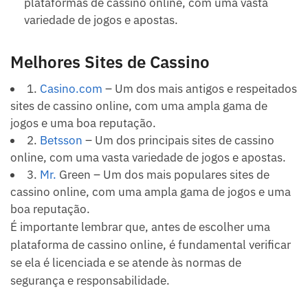
plataformas de cassino online, com uma vasta
variedade de jogos e apostas.
Melhores Sites de Cassino
1.
Casino.com
– Um dos mais antigos e respeitados
sites de cassino online, com uma ampla gama de
jogos e uma boa reputação.
2.
Betsson
– Um dos principais sites de cassino
online, com uma vasta variedade de jogos e apostas.
3.
Mr.
Green – Um dos mais populares sites de
cassino online, com uma ampla gama de jogos e uma
boa reputação.
É importante lembrar que, antes de escolher uma
plataforma de cassino online, é fundamental verificar
se ela é licenciada e se atende às normas de
segurança e responsabilidade.