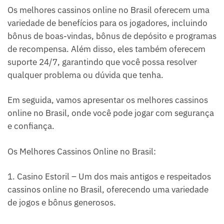
Os melhores cassinos online no Brasil oferecem uma
variedade de benefícios para os jogadores, incluindo
bônus de boas-vindas, bônus de depósito e programas
de recompensa. Além disso, eles também oferecem
suporte 24/7, garantindo que você possa resolver
qualquer problema ou dúvida que tenha.
Em seguida, vamos apresentar os melhores cassinos
online no Brasil, onde você pode jogar com segurança
e confiança.
Os Melhores Cassinos Online no Brasil:
1. Casino Estoril – Um dos mais antigos e respeitados
cassinos online no Brasil, oferecendo uma variedade
de jogos e bônus generosos.