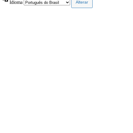
Idioma