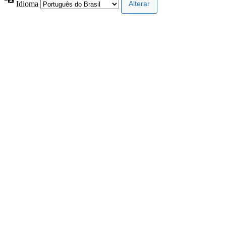
Idioma